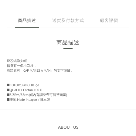
商品描述
送貨及付款方式
顧客評價
商品描述
燈芯絨漁夫帽
帽身有一個小口袋，
前額處有「CAP MAKES A MAN」的文字刺繡
。
■COLOR:Black / Beige
■QUALITY:Cotton 100％
■SIZE:M/58cm(帽內有調整帶可調整頭圍)
■產地:Made in Japan / 日本製
ABOUT US