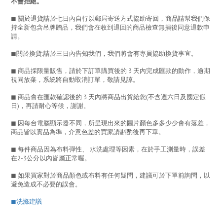
不會拒絕。
◼︎ 關於退貨請於七日內自行以郵局寄送方式協助寄回，商品請幫我們保
持全新包含吊牌贈品，我們會在收到退回的商品檢查無損後同意退款申
請。
◼︎關於換貨
:請於三日內告知我們，
我們將會有專員協助換貨事宜。
◼︎ 商品採限量販售，請於下訂單購買後的 3 天內完成匯款的動作，逾期
視同放棄，系統將自動取消訂單，敬請見諒。
◼︎ 商品會在匯款確認後的 3 天內將商品出貨給您(不含週六日及國定假
日)，再請耐心等候，謝謝。
◼︎ 因每台電腦顯示器不同，所呈現出來的圖片顏色多多少少會有落差，
商品皆以實品為準，介意色差的買家請斟酌後再下單。
◼︎ 每件商品因為布料彈性、 水洗處理等因素，在於手工測量時，誤差
在2-3公分以內皆屬正常喔。
◼︎ 如果買家對於商品顏色或布料有任何疑問，建議可於下單前詢問，以
避免造成不必要的誤會。
◼︎洗滌建議