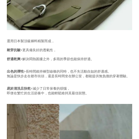
選用日本製頂級褲料精製而成，
耐穿抗皺
>更具備良好的透氣性，
舒適乾爽
>解決悶熱困擾之外，多雨的季節也能保持舒適。
出色的彈性
>長時間維持褲型線條的同時，也不失活動自如的舒適感。
無論是快步走在都市街頭，還是長時間坐在辦公室，都能提供無負擔的穿著體驗。
易於清洗且快乾
>減少了日常保養的煩惱，
即便在繁忙的生活節奏中，也能輕鬆維持其最佳狀態。