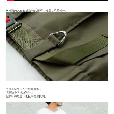
▼腰際的Duraflex鋁合金D形環，輕量，承重性佳。
合身不緊身的九分褲長版型，
搭配褲身的摺線設計，
彰顯幹練氣質，也拉高身形比例。