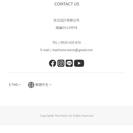
CONTACT US
目立設計有限公司
統編:91119978
TEL / 0920-420-870
E-mail / machismo.mens@gmail.com
$
TWD
繁體中文
Copyright© Machismo All Rights Reserved.
立即購買